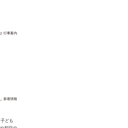
せ
行事案内
し
新着情報
、子ども