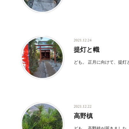
2021.12.24
提灯と幟
ども。 正月に向けて、提灯
2021.12.22
高野槙
ども。 高野槙が届きました