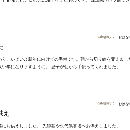
す
師走とは、昔の人は凄く考えたものです。 注連縄付けや餅つ
category：
おはな
た
わり、いよいよ新年に向けての準備です。朝から切り絵を変えました
良い年になりますように。 息子が朝から手伝ってくれました。
category：
おはな
供え
墓にお供えしました。 先師墓や永代供養塔へお供えしました。