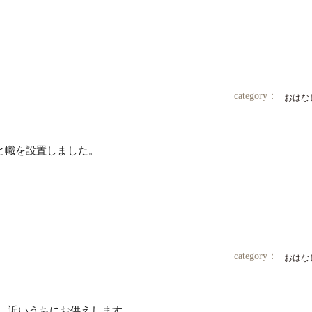
category：
おはな
と幟を設置しました。
category：
おはな
。 近いうちにお供えします。