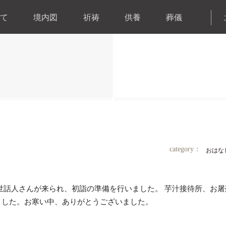
高野山真言宗 難除大師浜松最古の寺 頭陀寺
て
境内図
祈祷
供養
葬儀
category：
おはな
世話人さんが来られ、初詣の準備を行いました。 芋汁接待所、お屠
ました。お寒い中、ありがとうございました。