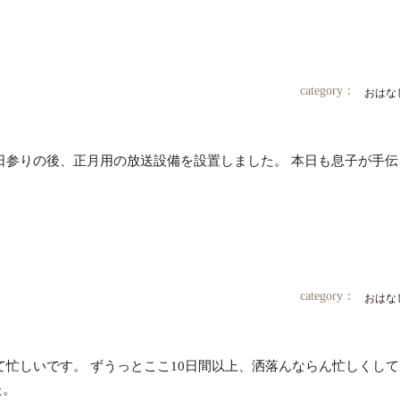
category：
おはな
日参りの後、正月用の放送設備を設置しました。 本日も息子が手伝
category：
おはな
て忙しいです。 ずうっとここ10日間以上、洒落んならん忙しくし
た。