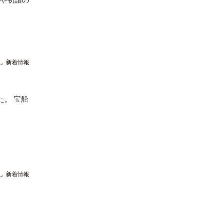
きや初詣の
し
新着情報
。 宝船
し
新着情報