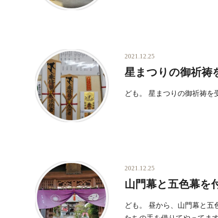
2021.12.25
星まつりの御祈祷
ども。 星まつりの御祈祷を
2021.12.25
山門幕と五色幕を
ども。 昼から、山門幕と五