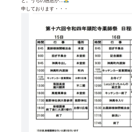
と。うちの愚息が…
申しております・・・