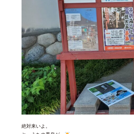
絶対来いよ。