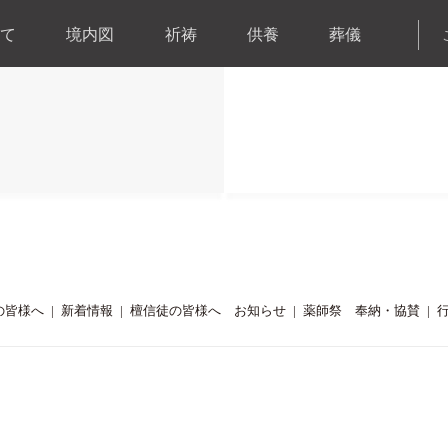
高野山真言宗 難除大師浜松最古の寺 頭陀寺
て
境内図
祈祷
供養
葬儀
の皆様へ
|
新着情報
|
檀信徒の皆様へ お知らせ
|
薬師祭 奉納・協賛
|