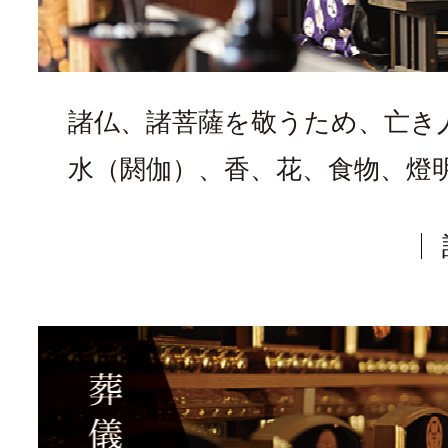
諸仏、諸菩薩を敬うため、亡き
水（閼伽）、香、花、食物、燈