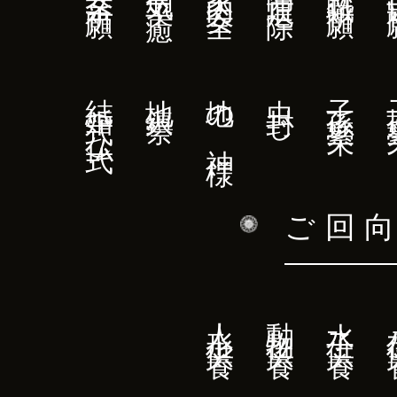
結婚式（仏式）
地鎮祭
地の神様
虫封じ
子孫繁栄
子
ご回
人形供養
動物供養
水子供養
永