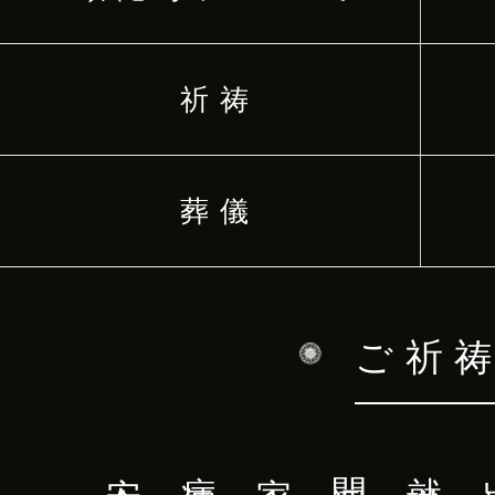
祈祷
葬儀
ご祈
安全祈願
病気平癒
家内安全
開運厄除
就職祈願
出