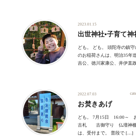
2023.01.15
出世神社•子育て神
ども。 ども。 頭陀寺の鎮
のお稲荷さんは、明治35年
吉公、徳川家康公、井伊直政 
ca
2022.07.03
お焚きあげ
ども。 7月15日 16:0
古札 古御守り 仏壇神棚
は、受付まで。 普段で […]