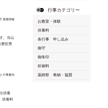
行事カテゴリー
守
新着情報
お教室・体験
供養料
す。当山
各行事 申し込み
の豊臣秀
御守
御朱印
祈祷料
薬師祭 奉納・協賛
せ
行事案内
想い出供養
 供養料