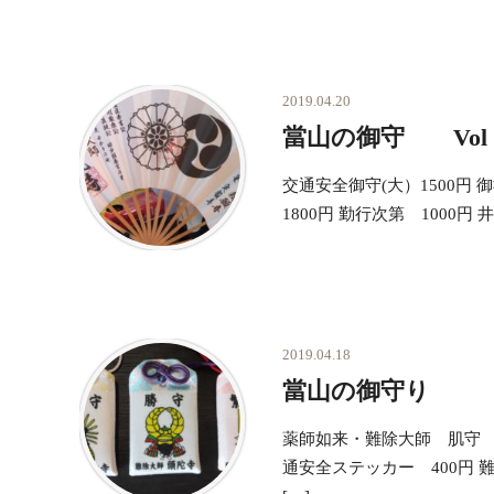
2019.04.20
當山の御守 Vol
交通安全御守(大）1500円 
1800円 勤行次第 1000円
2019.04.18
當山の御守り
薬師如来・難除大師 肌守 各3
通安全ステッカー 400円 難