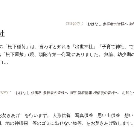
category：
おはなし
参拝者の皆様へ
御
社
守の「松下稲荷」は、言わずと知れる「出世神社」「子育て神社」で
迄「松下屋敷」(現、頭陀寺第一公園)にありました。 無論、幼少期
[…]
tegory：
おはなし
供養料
参拝者の皆様へ
御守
新着情報
檀信徒の皆様へ お知ら
0～ お焚きあげ を行います。 人形供養 写真供養 思い出供養 
、地の神様祠 等のゴミに出せない物等、をお焚きあげ致します。