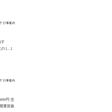
守
行事案内
 扇子
の […]
守
行事案内
00円 交
 開運首振