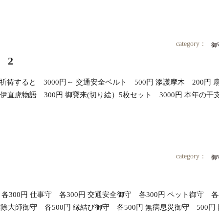
category：
御
 2
御祈祷すると 3000円～ 交通安全ベルト 500円 添護摩木 200円
 井伊直虎物語 300円 御寶来(切り絵）5枚セット 3000円 本年の干支
category：
御
00円 仕事守 各300円 交通安全御守 各300円 ペット御守 各4
除大師御守 各500円 縁結び御守 各500円 無病息災御守 500円