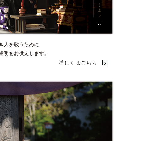
き人を敬うために
燈明をお供えします。
詳しくはこちら
葬儀（そうぎ）