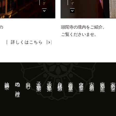
の
頭陀寺の境内をご紹介。
ご覧くださいませ。
詳しくはこちら
地鎮祭
地の神様
虫封じ
子孫繁栄
子授繁栄
良縁祈願
商売繁盛
交通安全
安全祈願
病気平癒
家内安全