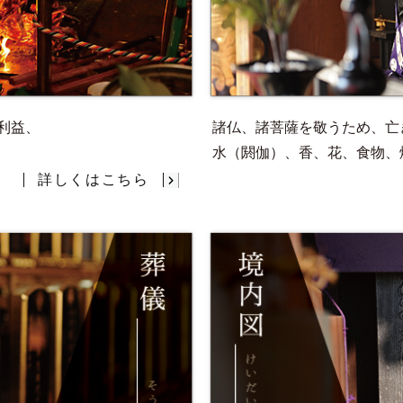
利益、
諸仏、諸菩薩を敬うため、亡
水（閼伽）、香、花、食物、
詳しくはこちら