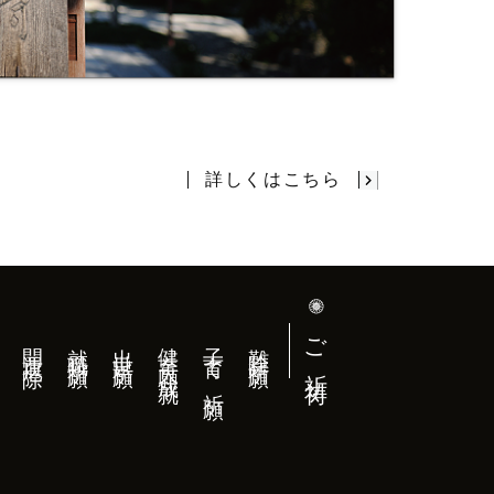
詳しくはこちら
ご祈祷
開運厄除
就職祈願
出世祈願
健育大願成就
子育て祈願
難除祈願