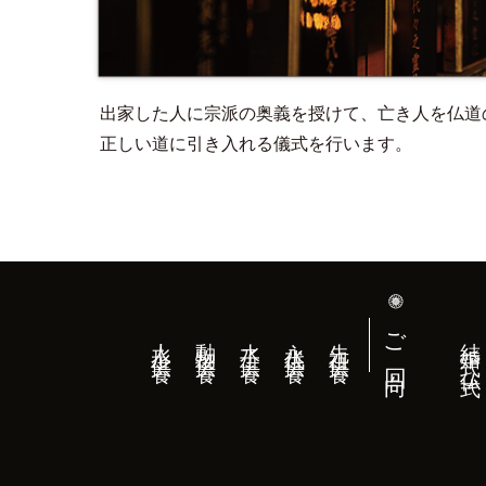
出家した人に宗派の奥義を授けて、亡き人を仏道
正しい道に引き入れる儀式を行います。
ご回向
人形供養
動物供養
水子供養
永代供養
先祖供養
結婚式（仏式）