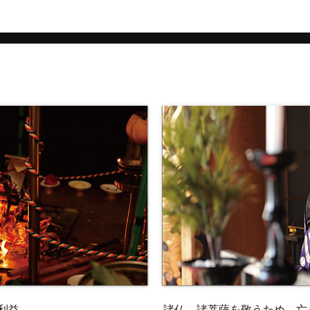
利益、
諸仏、諸菩薩を敬うため、亡