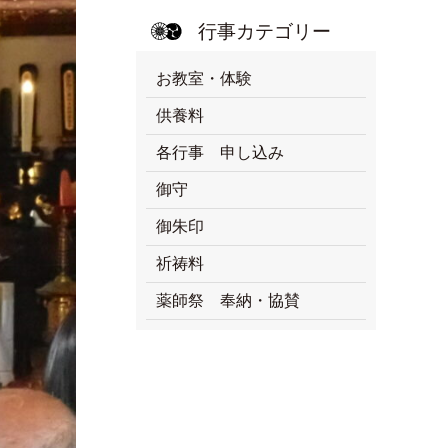
行事カテゴリー
お教室・体験
供養料
各行事 申し込み
御守
御朱印
祈祷料
薬師祭 奉納・協賛