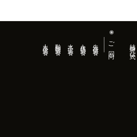
ご回向
人形供養
動物供養
水子供養
永代供養
先祖供養
結婚式（仏式）