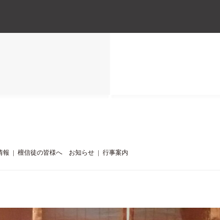
高野山真言宗 難除大師浜松最古の寺 頭陀寺
情報
|
檀信徒の皆様へ お知らせ
|
行事案内