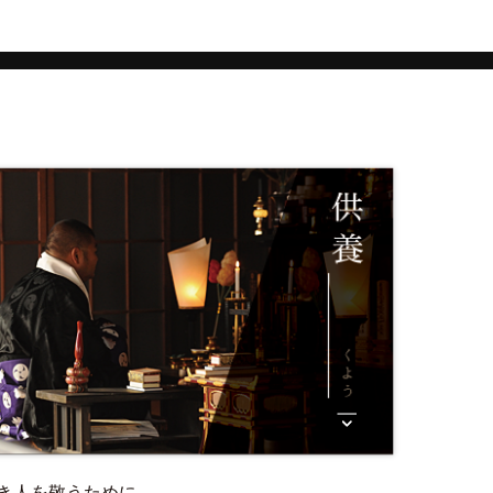
祈祷（きとう）
き人を敬うために