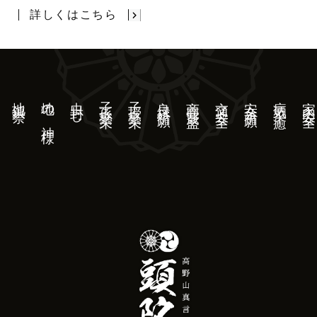
詳しくはこちら
地鎮祭
地の神様
虫封じ
子孫繁栄
子授繁栄
良縁祈願
商売繁盛
交通安全
安全祈願
病気平癒
家内安全