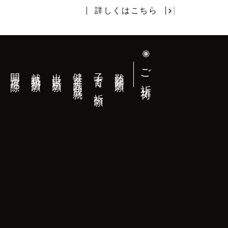
詳しくはこちら
ご祈祷
開運厄除
就職祈願
出世祈願
健育大願成就
子育て祈願
難除祈願